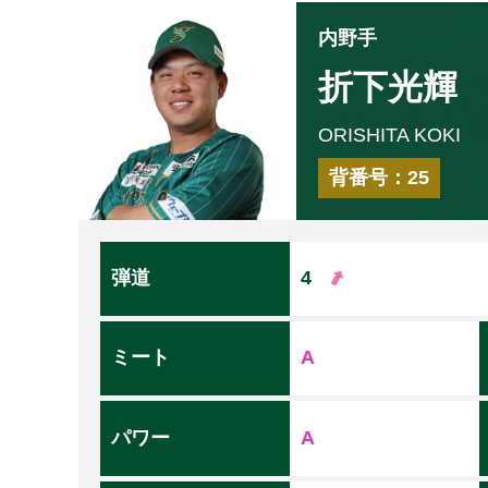
c内野手
折下光輝
ORISHITA KOKI
背番号：25
➡
弾道
4
ミート
A
パワー
A