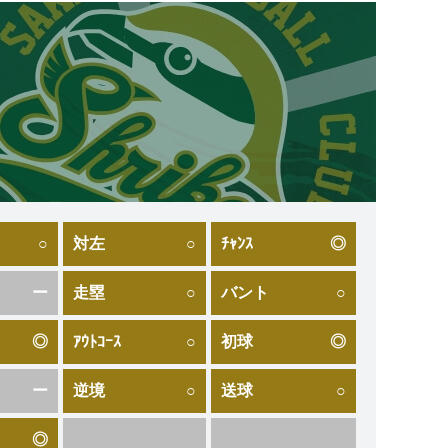
○
対左
○
ﾁｬﾝｽ
◎
ー
走塁
○
バント
○
◎
ｱｳﾄｺｰｽ
○
初球
◎
ー
逆境
○
送球
○
◎