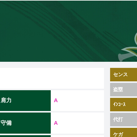
センス
盗塁
肩力
A
ｲﾝｺｰｽ
代打
守備
A
ケガ