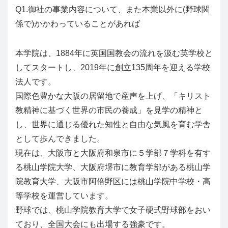
Q1.御社の事業内容について、また本業以外に(野球関
係で)かかわっていることがあれば
本学院は、1884年に英国国教会の流れを汲む英学校と
してスタートし、2019年に創立135周年を迎える学校
法人です。
国際色豊かな大阪の居留地で産声を上げ、「キリスト
教精神に基づく世界の市民の養成」を見学の精神と
し、世界に通じる優れた知性と自由な気風を育む学舎
として歩んできました。
現在は、大阪市と大阪府和泉市に５学部７学科を有す
る桃山学院大学、大阪府堺市に教育学部がある桃山学
院教育大学、大阪市阿倍野区には桃山学院中学校・高
等学校を運営しています。
野球では、桃山学院教育大学で女子硬式野球部をおい
ており、全国大会にも出場する強豪です。