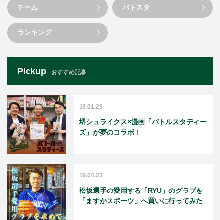
チーム
バトスタ
ランキング
Pickup
おすすめ記事
19.01.29
堺シュライクス×漫画「バトルスタディー
ズ」が夢のコラボ！
19.04.23
松坂選手の愛用する「RYU」のグラブを
「ますかスポーツ」へ買いに行ってみた