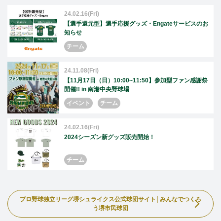
24.02.16(Fri)
【選手還元型】選手応援グッズ・Engateサービスのお
知らせ
チーム
24.11.08(Fri)
【11月17日（日）10:00~11:50】参加型ファン感謝祭
開催!! in 南港中央野球場
イベント
チーム
24.02.16(Fri)
2024シーズン新グッズ販売開始！
チーム
プロ野球独立リーグ堺シュライクス公式球団サイト│みんなでつくろ
う堺市民球団