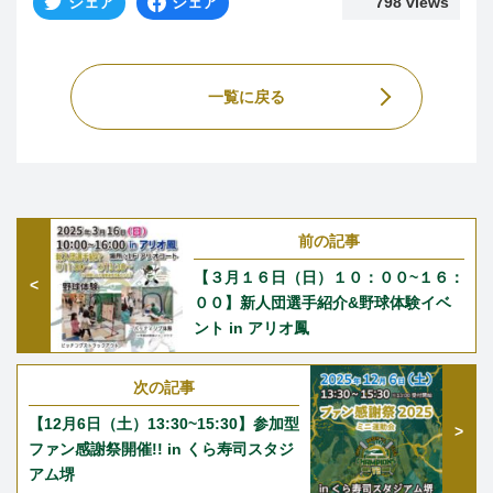
シェア
シェア
798 views
一覧に戻る
前の記事
【３月１６日（日）１０：００~１６：
００】新人団選手紹介&野球体験イベ
ント in アリオ鳳
次の記事
【12月6日（土）13:30~15:30】参加型
ファン感謝祭開催!! in くら寿司スタジ
アム堺