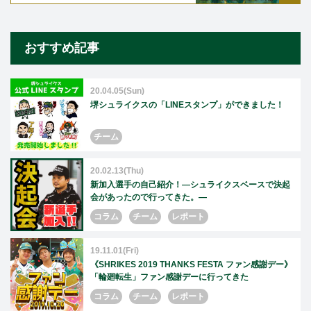
おすすめ記事
20.04.05(Sun)
堺シュライクスの「LINEスタンプ」ができました！
チーム
20.02.13(Thu)
新加入選手の自己紹介！—シュライクスベースで決起
会があったので行ってきた。—
コラム
チーム
レポート
19.11.01(Fri)
《SHRIKES 2019 THANKS FESTA ファン感謝デー》
「輪廻転生」ファン感謝デーに行ってきた
コラム
チーム
レポート