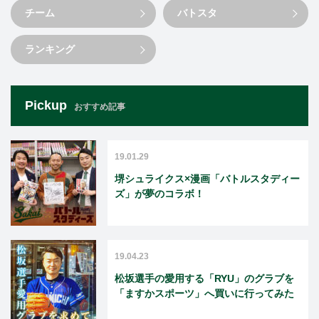
チーム
バトスタ
ランキング
Pickup
おすすめ記事
19.01.29
堺シュライクス×漫画「バトルスタディー
ズ」が夢のコラボ！
19.04.23
松坂選手の愛用する「RYU」のグラブを
「ますかスポーツ」へ買いに行ってみた