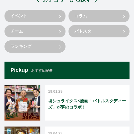
イベント
コラム
チーム
バトスタ
ランキング
Pickup
おすすめ記事
19.01.29
堺シュライクス×漫画「バトルスタディー
ズ」が夢のコラボ！
19.04.23